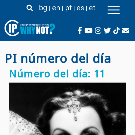
Pasar
bg
en
pt
es
et
al
contenido
principal
PI número del día
Número del día: 11