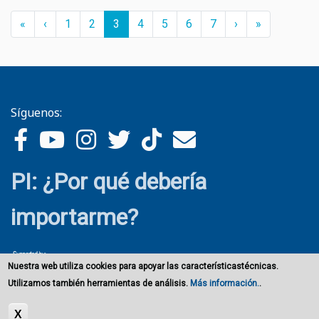
Paginación
« First
‹‹
››
Last »
«
‹
Страница
1
Страница
2
Página
3
Страница
4
Страница
5
Страница
6
Страница
7
›
»
actual
Síguenos:
PI: ¿Por qué debería
importarme?
Nuestra web utiliza cookies para apoyar las característicastécnicas.
Utilizamos también herramientas de análisis.
Más información.
.
X