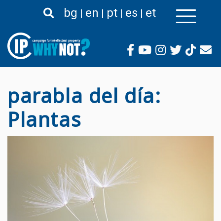
Pasar
bg
en
pt
es
et
al
contenido
principal
parabla del día:
Plantas