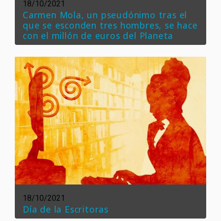
18/10/2021
Carmen Mola, un pseudónimo tras el
que se esconden tres hombres, se hace
con el millón de euros del Planeta
18/10/2021
Día de la Escritoras