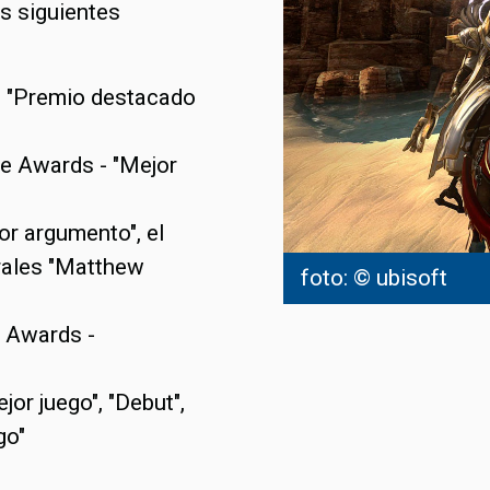
as siguientes
- "Premio destacado
e Awards - "Mejor
r argumento", el
rales "Matthew
foto: © ubisoft
 Awards -
r juego", "Debut",
go"