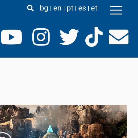
bg
en
pt
es
et