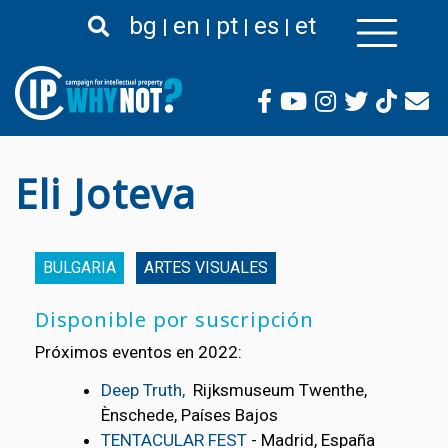
Pasar
bg
en
pt
es
et
al
contenido
principal
Eli Joteva
BULGARIA
ARTES VISUALES
Disponible por suscripción
Próximos eventos en 2022:
Deep Truth,
Rijksmuseum Twenthe,
Ѐnschede, Países Bajos
TENTACULAR FEST
- Madrid, España