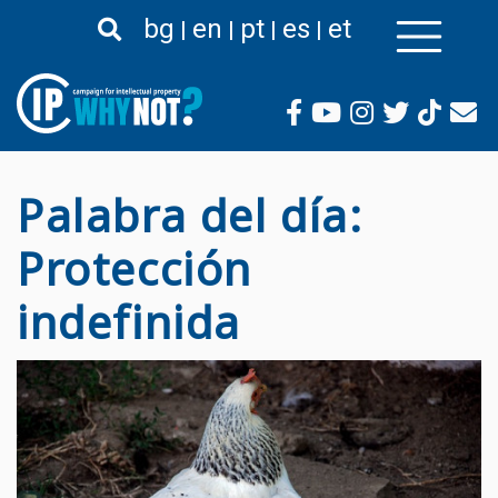
Pasar
bg
en
pt
es
et
al
contenido
principal
Palabra del día:
Protección
indefinida