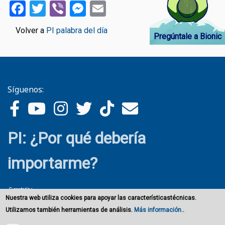
Facebook
Twitter
Viber
Messenger
Email
Volver a
PI palabra del día
Pregúntale a Bionic
Síguenos:
PI: ¿Por qué debería
importarme?
Nuestra web utiliza cookies para apoyar las característicastécnicas.
Utilizamos también herramientas de análisis.
Más información.
.