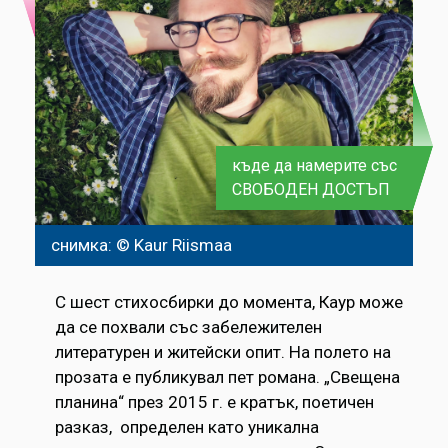
къде да намерите със
СВОБОДЕН ДОСТЪП
снимка: © Kaur Riismaa
С шест стихосбирки до момента, Каур може
да се похвали със забележителен
литературен и житейски опит. На полето на
прозата е публикувал пет романа. „Свещена
планина“ през 2015 г. е кратък, поетичен
разказ, определен като уникална