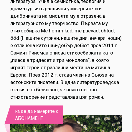
литература. Учил е семиотика, теология и
драматургия в различни университети и
дълбочината на мисълта му е отразена в
литературното му творчество. Първата му
стихосбирка Me hommikud, me päevad, õhtud,
ööd (Нашите сутрини, нашите дни, вечери, нощи)
е отличена като най-добър дебют преа 2011 г.
Самият Риисмаа описва стихосбирката като
„пиеса в тридесет и три монолога“, в която
играят герои от различни места на митична
Европа. През 2012 г. става член на Съюза на
естонските писатели. В една литературоведска
статия е отбелязано, че всяко негово
стихотворение представлява цял роман.
къде да намерите с
АБОНАМЕНТ