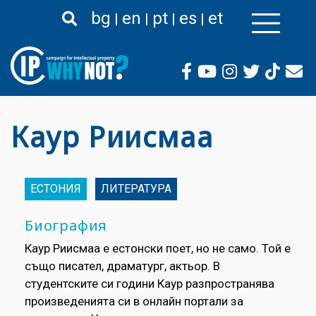
Премини
bg
en
pt
es
et
към
основното
съдържание
Каур Риисмаа
ЕСТОНИЯ
ЛИТЕРАТУРА
Биография
Каур Риисмаа е естонски поет, но не само. Той е
също писател, драматург, актьор. В
студентските си години Каур разпространява
произведенията си в онлайн портали за