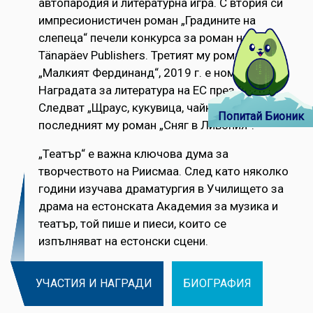
автопародия и литературна игра. С втория си
импресионистичен роман „Градините на
слепеца“ печели конкурса за роман на
Tänapäev Publishers. Третият му роман
„Малкият Фердинанд“, 2019 г. е номиниран за
Наградата за литература на ЕС през 2020 г.
Следват „Щраус, кукувица, чайка“ и
Попитай Бионик
последният му роман „Сняг в Ливония“.
„Театър“ е важна ключова дума за
творчеството на Риисмаа. След като няколко
години изучава драматургия в Училището за
драма на естонската Академия за музика и
театър, той пише и пиеси, които се
изпълняват на естонски сцени.
УЧАСТИЯ И НАГРАДИ
БИОГРАФИЯ