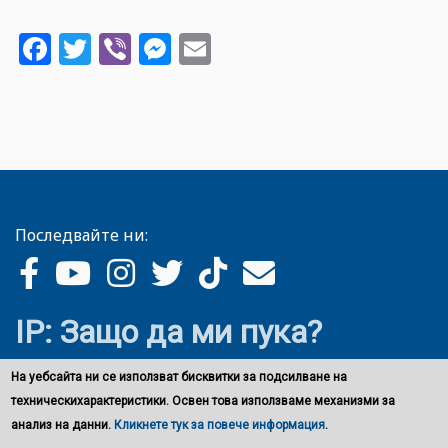
Facebook
Twitter
Viber
Messenger
Email
Последвайте ни:
IP: Защо да ми пука?
На уебсайта ни се използват бисквитки за подсилване на
техническихарактеристики. Освен това използваме механизми за
анализ на данни.
Кликнете тук за повече информация
.