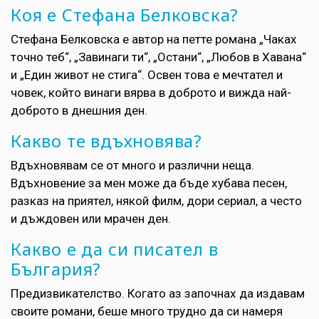
Коя е Стефана Белковска?
Стефана Белковска е автор на петте романа „Чаках
точно теб“, „Завинаги ти“, „Остани“, „Любов в Хавана“
и „Един живот не стига“. Освен това e мечтател и
човек, който винаги вярва в доброто и вижда най-
доброто в днешния ден.
Какво те вдъхновява?
Вдъхновявам се от много и различни неща.
Вдъхновение за мен може да бъде хубава песен,
разказ на приятел, някой филм, дори сериал, а често
и дъждовен или мрачен ден.
Какво е да си писател в
България?
Предизвикателство. Когато аз започнах да издавам
своите романи, беше много трудно да си намеря