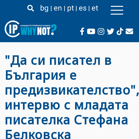
Премини
bg
en
pt
es
et
към
основното
съдържание
"Да си писател в
България е
предизвикателство"
интервю с младата
писателка Стефана
Белковска