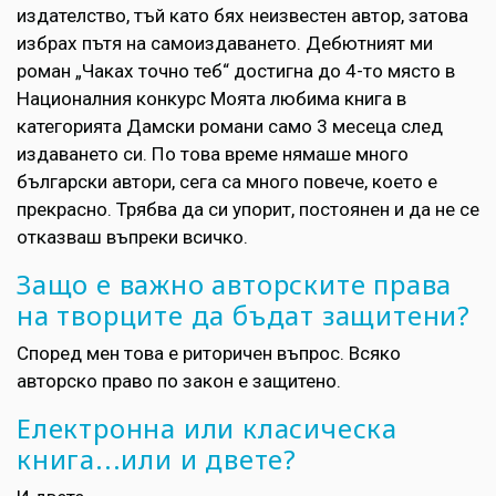
издателство, тъй като бях неизвестен автор, затова
избрах пътя на самоиздаването. Дебютният ми
роман „Чаках точно теб“ достигна до 4-то място в
Националния конкурс Моята любима книга в
категорията Дамски романи само 3 месеца след
издаването си. По това време нямаше много
български автори, сега са много повече, което е
прекрасно. Трябва да си упорит, постоянен и да не се
отказваш въпреки всичко.
Защо е важно авторските права
на творците да бъдат защитени?
Според мен това е риторичен въпрос. Всяко
авторско право по закон е защитено.
Електронна или класическа
книга...или и двете?