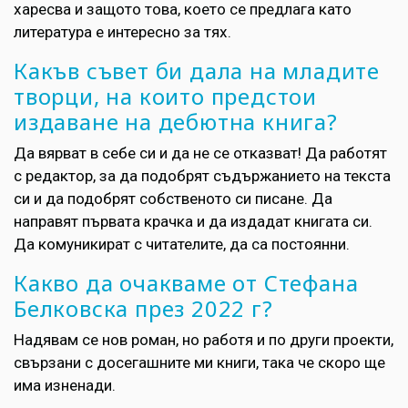
харесва и защото това, което се предлага като
литература е интересно за тях.
Какъв съвет би дала на младите
творци, на които предстои
издаване на дебютна книга?
Да вярват в себе си и да не се отказват! Да работят
с редактор, за да подобрят съдържанието на текста
си и да подобрят собственото си писане. Да
направят първата крачка и да издадат книгата си.
Да комуникират с читателите, да са постоянни.
Какво да очакваме от Стефана
Белковска през 2022 г?
Надявам се нов роман, но работя и по други проекти,
свързани с досегашните ми книги, така че скоро ще
има изненади.