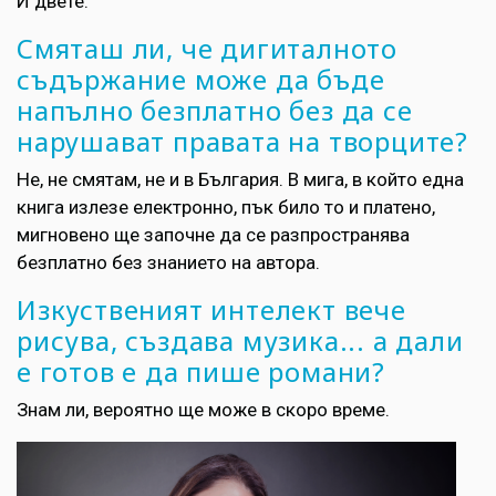
И двете.
Смяташ ли, че дигиталното
съдържание може да бъде
напълно безплатно без да се
нарушават правата на творците?
Не, не смятам, не и в България. В мига, в който една
книга излезе електронно, пък било то и платено,
мигновено ще започне да се разпространява
безплатно без знанието на автора.
Изкуственият интелект вече
рисува, създава музика... а дали
е готов е да пише романи?
Знам ли, вероятно ще може в скоро време.