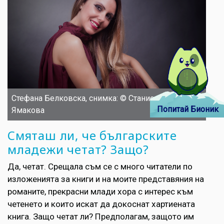
Стефана Белковска, снимка: © Станислава
Попитай Бионик
Ямакова
Смяташ ли, че българските
младежи четат? Защо?
Да, четат. Срещала съм се с много читатели по
изложенията за книги и на моите представяния на
романите, прекрасни млади хора с интерес към
четенето и които искат да докоснат хартиената
книга. Защо четат ли? Предполагам, защото им