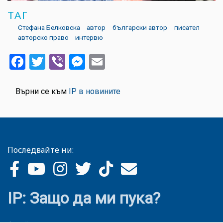
ТАГ
Стефана Белковска
автор
български автор
писател
авторско право
интервю
Facebook
Twitter
Viber
Messenger
Email
Върни се към
IP в новините
Последвайте ни:
IP: Защо да ми пука?