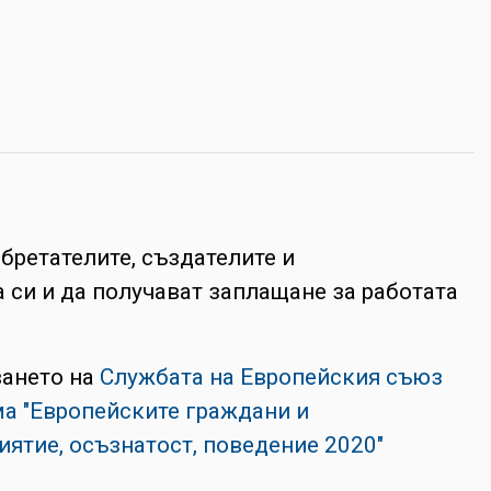
обретателите, създателите и
 си и да получават заплащане за работата
ването на
Службата на Европейския съюз
ма "Европейските граждани и
иятие, осъзнатост, поведение 2020"