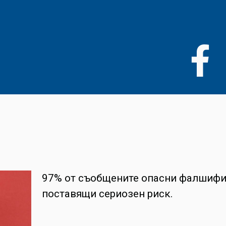
Премини
към
основното
съдържание
97% от съобщените опасни фалшифиц
поставящи сериозен риск.