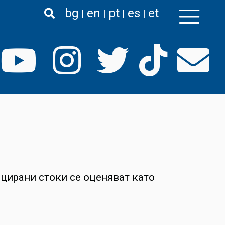
bg
en
pt
es
et
ирани стоки се оценяват като