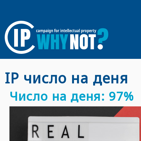
IP число на деня
Число на деня: 97%