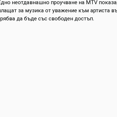
Едно неотдавнашно проучване на MTV показа,
плащат за музика от уважение към артиста в
трябва да бъде със свободен достъп.