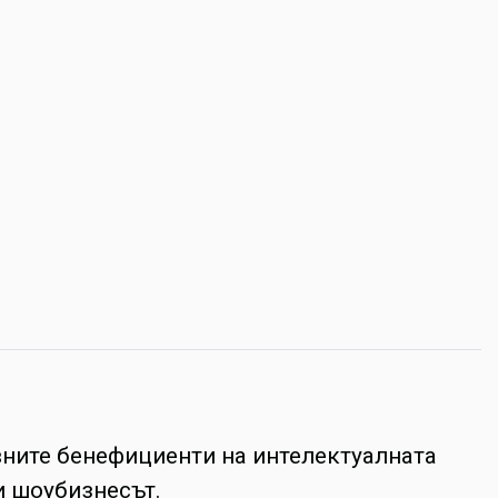
вните бенефициенти на интелектуалната
и шоубизнесът.