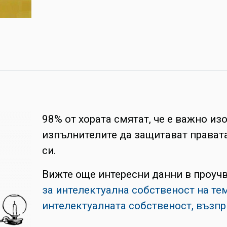
98% от хората смятат, че е важно из
изпълнителите да защитават правата
си.
Вижте още интересни данни в проуч
за интелектуална собственост на те
интелектуалната собственост, възпр