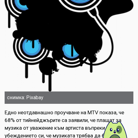
снимка: Pixabay
Едно неотдавнашно проучване на MTV показа, че
68% от тийнейджърите са заявили, че плащат за
музика от уважение към артиста въпреки
убеждението си, че музиката трябва да бъде със