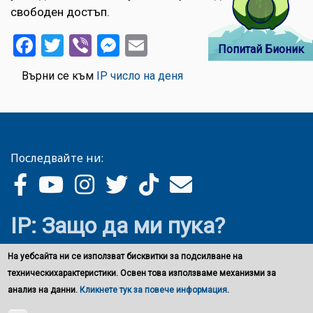
свободен достъп.
Facebook
Twitter
Viber
Messenger
Email
Попитай Бионик
Върни се към
IP число на деня
Последвайте ни:
IP: Защо да ми пука?
На уебсайта ни се използват бисквитки за подсилване на
техническихарактеристики. Освен това използваме механизми за
анализ на данни.
Кликнете тук за повече информация
.