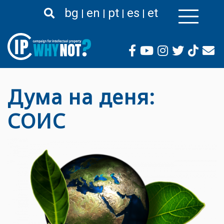
Премини
bg
en
pt
es
et
към
основното
съдържание
Дума на деня:
СОИС