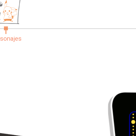
rsonajes
coreografía
música y
efectos de
sonido