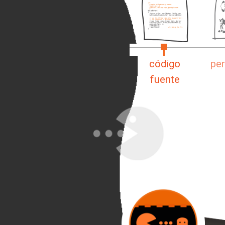
código
pe
fuente