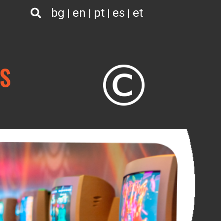
bg
en
pt
es
et
S