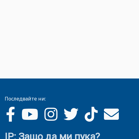
Последвайте ни:
IP: Защо да ми пука?