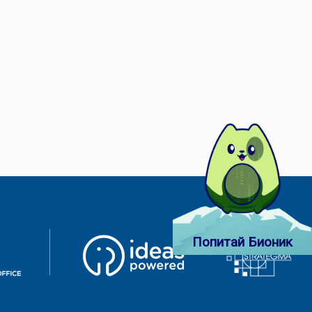
Попитай Бионик