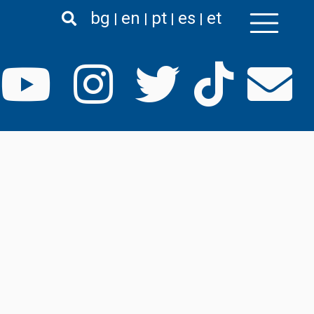
bg
en
pt
es
et