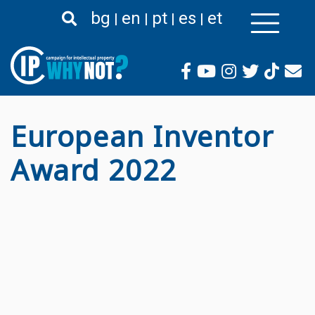
Премини
bg
en
pt
es
et
към
основното
съдържание
European Inventor
Award 2022