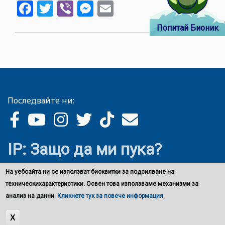
Facebook
Twitter
Viber
Messenger
Email
осигу
безпл
Попитай Бионик
софту
срещ
плаги
Последвайте ни:
IP: Защо да ми пука?
На уебсайта ни се използват бисквитки за подсилване на
техническихарактеристики. Освен това използваме механизми за
анализ на данни.
Кликнете тук за повече информация
.
X