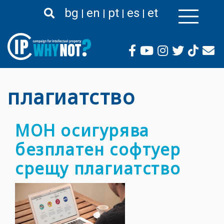
Премини
bg
en
pt
es
et
към
основното
съдържание
плагиатство
МОН осигурява
безплатен софтуер
срещу плагиатство