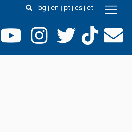
bg
en
pt
es
et