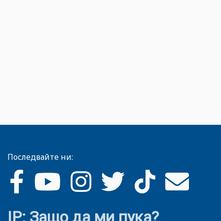
Последвайте ни:
IP: Защо да ми пука?