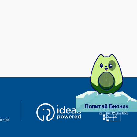
Попитай Бионик