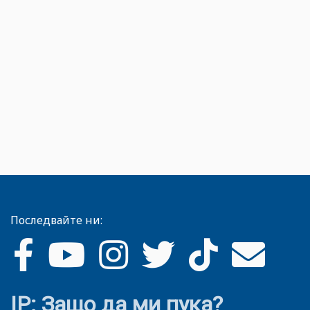
Последвайте ни:
IP: Защо да ми пука?