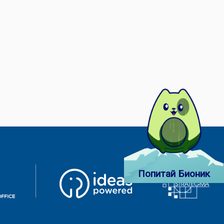
Попитай Бионик