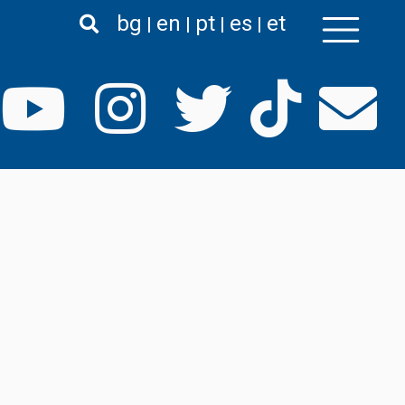
bg
en
pt
es
et