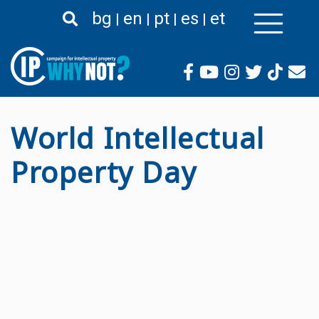
Премини
bg
en
pt
es
et
към
основното
съдържание
World Intellectual
Property Day