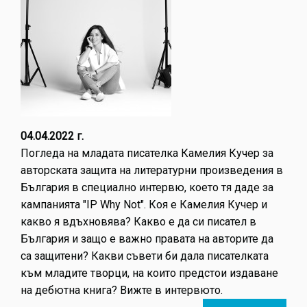
04.04.2022 г.
Погледа на младата писателка Камелия Кучер за
авторската защита на литературни произведения в
България в специално интервю, което тя даде за
кампанията "IP Why Not". Коя е Камелия Кучер и
какво я вдъхновява? Какво е да си писател в
България и защо е важно правата на авторите да
са защитени? Какви съвети би дала писателката
към младите творци, на които предстои издаване
на дебютна книга? Вижте в интервюто.