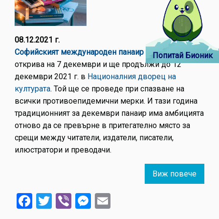
08.12.2021 г.
Софийският международен панаир на книгата
се
Попитай Бионик
открива на 7 декември и ще продължи до 12
декември 2021 г. в
Националния дворец на
културата
. Той ще се проведе при спазване на
всички противоепидемични мерки. И тази година
традиционният за декември панаир има амбицията
отново да се превърне в притегателно място за
срещи между читатели, издатели, писатели,
илюстратори и преводачи.
Виж повече
about
48-
Facebook
Twitter
Viber
Messenger
Email
ми
Софи