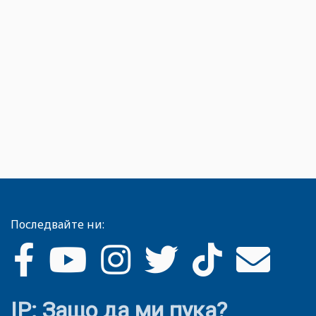
Последвайте ни:
IP: Защо да ми пука?