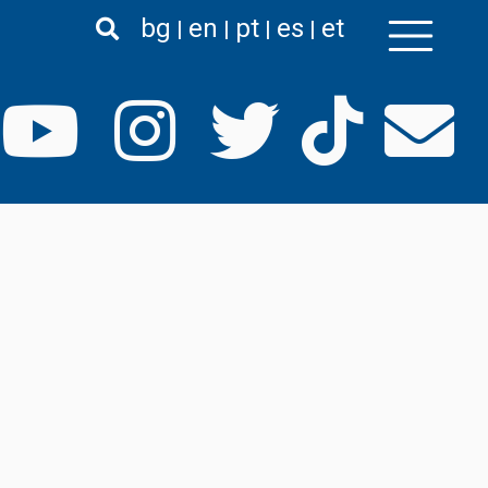
bg
en
pt
es
et