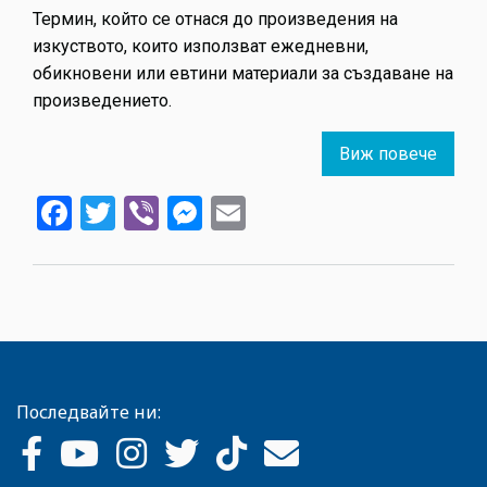
Термин, който се отнася до произведения на
изкуството, които използват ежедневни,
обикновени или евтини материали за създаване на
произведението.
Виж повече
about
Дума
Facebook
Twitter
Viber
Messenger
Email
на
деня:
LoFi
Последвайте ни: