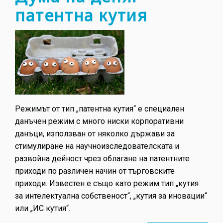
патентна кутия
Режимът от тип „патентна кутия“ е специален
данъчен режим с много ниски корпоративни
данъци, използван от няколко държави за
стимулиране на научноизследователската и
развойна дейност чрез облагане на патентните
приходи по различен начин от търговските
приходи. Известен е също като режим тип „кутия
за интелектуална собственост“, „кутия за иновации“
или „ИС кутия“.