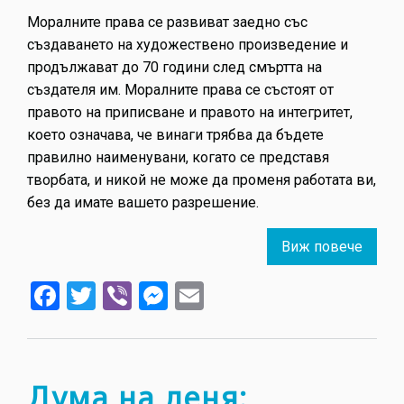
Моралните права се развиват заедно със
създаването на художествено произведение и
продължават до 70 години след смъртта на
създателя им. Моралните права се състоят от
правото на приписване и правото на интегритет,
което означава, че винаги трябва да бъдете
правилно наименувани, когато се представя
творбата, и никой не може да променя работата ви,
без да имате вашето разрешение.
Виж повече
about
Дума
Facebook
Twitter
Viber
Messenger
Email
на
деня:
мора
права
Дума на деня: