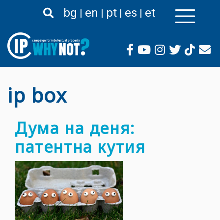
Премини
bg
en
pt
es
et
към
основното
съдържание
ip box
Дума на деня:
патентна кутия