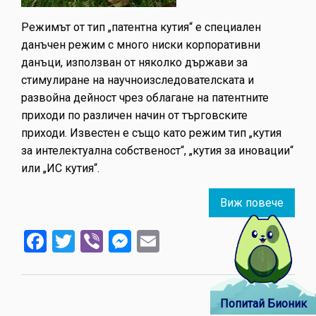
Режимът от тип „патентна кутия“ е специален
данъчен режим с много ниски корпоративни
данъци, използван от няколко държави за
стимулиране на научноизследователската и
развойна дейност чрез облагане на патентните
приходи по различен начин от търговските
приходи. Известен е също като режим тип „кутия
за интелектуална собственост“, „кутия за иновации“
или „ИС кутия“.
Виж повече
about
Дума
Facebook
Twitter
Viber
Messenger
Email
на
деня:
патен
кутия
Попитай Бионик