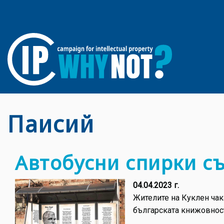
Паисий
Автобусни спирки съ
04.04.2023 г.
Жителите на Куклен чак
българската книжовност