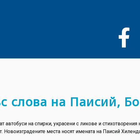
Премини
към
основното
съдържание
с слова на Паисий, Бо
ат автобуси на спирки, украсени с ликове и стихотворения
. Новоизградените места носят имената на Паисий Хиленда