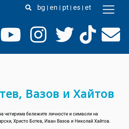
bg
en
pt
es
et
тев, Вазов и Хайтов
 на четирима бележите личности и символи на
рски, Христо Ботев, Иван Вазов и Николай Хайтов.