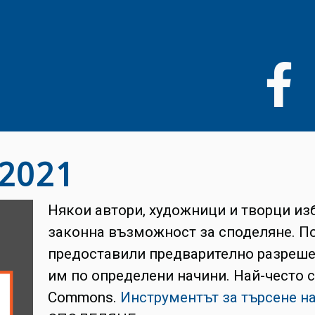
Премини
към
основното
съдържание
 2021
Някои автори, художници и творци изб
законна възможност за споделяне. По 
предоставили предварително разрешен
им по определени начини. Най-често с
Commons.
Инструментът за търсене на