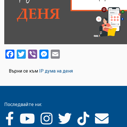
Facebook
Twitter
Viber
Messenger
Email
Върни се към
IP дума на деня
Последвайте ни: