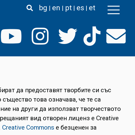
bg
en
pt
es
et
ират да предоставят творбите си със
същество това означава, че те са
ие на други да използват творчеството
рещаният вид отворен лиценз е Creative
 Creative Commons
е безценен за