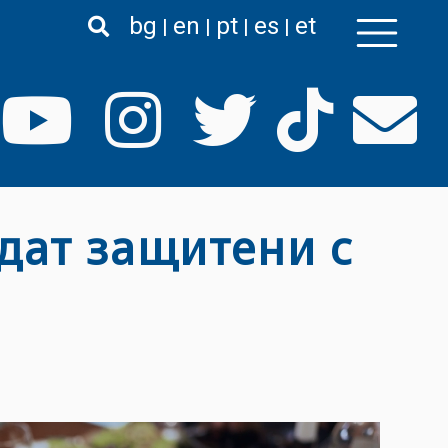
bg
en
pt
es
et
ъдат защитени с