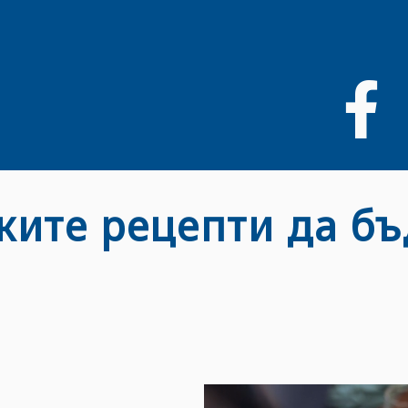
Премини
към
основното
съдържание
ките рецепти да б