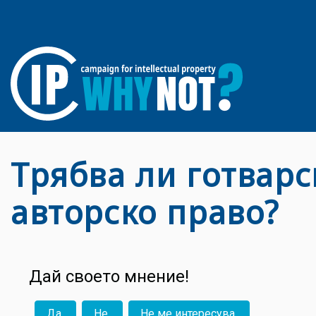
Трябва ли готварс
авторско право?
Дай своето мнение!
Да
Не
Не ме интересува