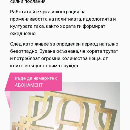
силни послания.
Работата й е ярка илюстрация на
променливостта на политиката, идеологията и
културата така, както хората ги формират
ежедневно.
След като живее за определен период напълно
безотпадно, Зузана осъзнава, че хората трупат
и потребяват огромни количества неща, от
които всъщност нямат нужда.
къде да намерите с
АБОНАМЕНТ