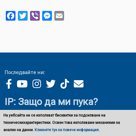
Facebook
Twitter
Viber
Messenger
Email
Последвайте ни:
IP: Защо да ми пука?
На уебсайта ни се използват бисквитки за подсилване на
техническихарактеристики. Освен това използваме механизми за
анализ на данни.
Кликнете тук за повече информация
.