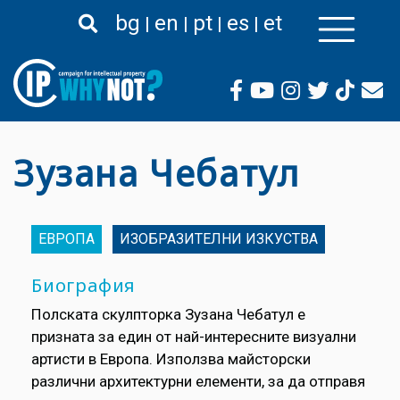
Премини
bg
en
pt
es
et
към
основното
съдържание
Зузана Чебатул
ЕВРОПА
ИЗОБРАЗИТЕЛНИ ИЗКУСТВА
Биография
Полската скулпторка Зузана Чебатул е
призната за един от най-интересните визуални
артисти в Европа. Използва майсторски
различни архитектурни елементи, за да отправя