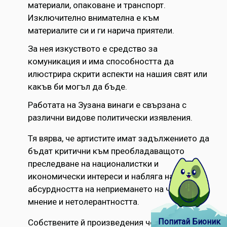
материали, опаковане и транспорт.
Изключително внимателна е към
материалите си и ги нарича приятели.
За нея изкуството е средство за
комуникация и има способността да
илюстрира скрити аспекти на нашия свят или
какъв би могъл да бъде.
Работата на Зузана винаги е свързана с
различни видове политически изявления.
Тя вярва, че артистите имат задължението да
бъдат критични към преобладаващото
преследване на националистки и
икономически интереси и набляга на
абсурдността на неприемането на чуждо
мнение и нетолерантността.
Попитай Бионик
Собствените й произведения често размиват