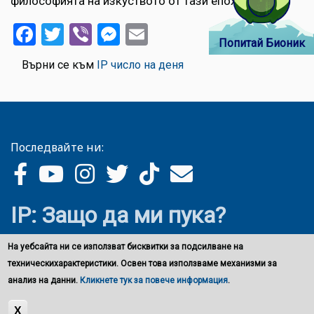
философията на изкуството от тази епоха.
Facebook
Twitter
Viber
Messenger
Email
Попитай Бионик
Върни се към
IP число на деня
Последвайте ни:
IP: Защо да ми пука?
На уебсайта ни се използват бисквитки за подсилване на
техническихарактеристики. Освен това използваме механизми за
анализ на данни.
Кликнете тук за повече информация
.
X