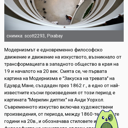
снимка: scott2293, Pixabay
Модернизмът е едновременно философско
движение и движение на изкуството, възникнало от
трансформациата в западното общество в края на
19 и началото на 20 век. Смята се, че първата
картина на Mодернизма е "Закуска на тревата" на
Едуард Мане, създаден през 1862 г., а едно от най-
известните късни произведения от този период е
картината "Мерилин диптих" на Анди Уорхол.
Съвременното изкуство включва художествени
произведения, от периода, между 1860-те до 70-те
години на 20в., и обозначава стиловете и