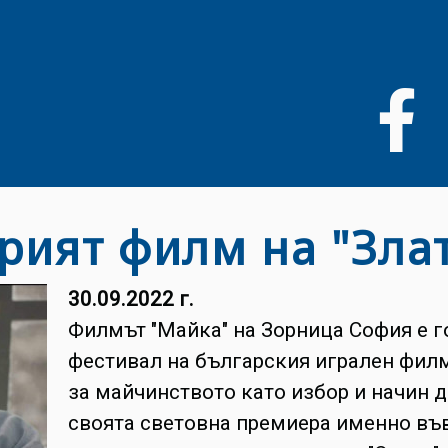
Премини
към
основното
съдържание
рият филм на "Зла
30.09.2022 г.
Филмът "Майка" на Зорница София е г
фестивал на българския игрален филм 
за майчинството като избор и начин 
своята световна премиера именно във