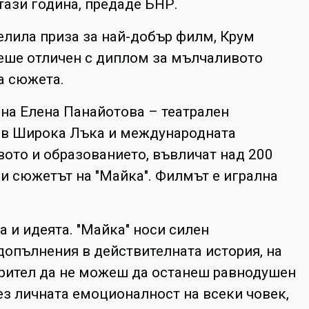
тази година, предаде БНР.
елила приза за най-добър филм, Крум
беше отличен с диплом за мълчаливото
а сюжета.
 на Елена Панайотова – театрален
к" в Широка Лъка и международната
твото и образованието, въвличат над 200
 и сюжетът на "Майка". Филмът е игрална
 и идеята. "Майка" носи силен
допълнения в действителната история, на
 зрител да не можеш да останеш равнодушен
рез личната емоционалност на всеки човек,