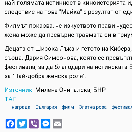
най-голямата истинност в киноисторията идв
следствие на това "Майка" е резултат от е
Филмът показва, че изкуството прави чудес
жена може да превърне травмата си в триум
Децата от Широка Лъка и гетото на Кибера,
сърца. Дария Симеонова, която се превъплъ
фестивала, за да благодари на истинската 
за "Най-добра женска роля".
Източник:
Милена Очипалска, БНР
ТАГ
награда
България
филм
Златна роза
фестива
Facebook
Twitter
Viber
Messenger
Email