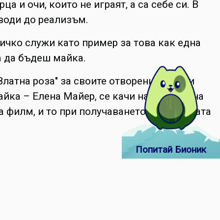
 и очи, които не играят, а са себе си. В
 води до реализъм.
сичко служи като пример за това как една
а да бъдеш майка.
Златна роза" за своите отворени и добри
йка – Елена Майер, се качи на сцената на
а филм, и то при получаването на наградата
Попитай Бионик