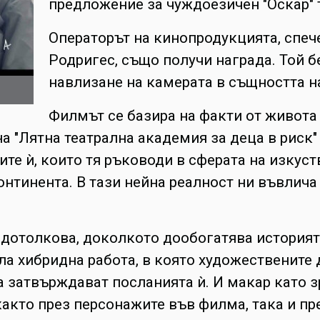
предложение за чуждоезичен "Оскар" 
Операторът на кинопродукцията, спеч
Родригес, също получи награда. Той 
навлизане на камерата в същността н
Филмът се базира на факти от живота
на "Лятна театрална академия за деца в рис
ите ѝ, които тя ръководи в сферата на изкус
онтинента. В тази нейна реалност ни въвлича
 дотолкова, доколкото дообогатява историята
а хибридна работа, в която художествените 
, а затвърждават посланията ѝ. И макар като
 както през персонажите във филма, така и п