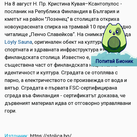
На 8 август Н. Пр. Кристина Кувая–Ксантопулос -
посланик на Република Финландия в България и
кметът на район "Лозенец" в столицата откриха
новоукрасената спирка на трамвай 10 пред Народно
читалище „Пенчо Славейков“. На снимката се вижда
Löyly Sauna
, оригинален обект на културната,
спортната и здравната инфраструктура във
финландската столица. Известно е, че сауната е
Попитай Бионик
съществена част от финландската национална
идентичност и култура. Сградата се отоплява с
парно, а електричеството се произвежда от вода и
вятър. Сградата е първата FSC-сертифицирана
сграда във Финландия - сертификатът доказва, че
дървеният материал идва от отговорно управлявани
гори.
Източник:
https://stolica.bg/