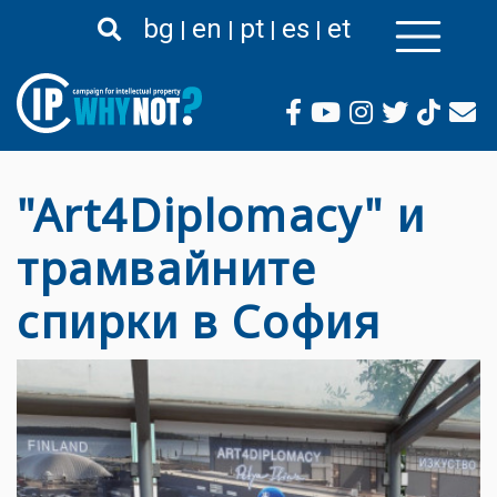
Премини
bg
en
pt
es
et
към
основното
съдържание
"Art4Diplomacy" и
трамвайните
спирки в София