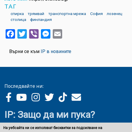
ТАГ
спирка
трямвай
транспортна мрежа
София
лозенец
столица
финландия
Facebook
Twitter
Viber
Messenger
Email
Върни се към
IP в новините
Последвайте ни:
IP: Защо да ми пука?
На уебсайта ни се използват бисквитки за подсилване на