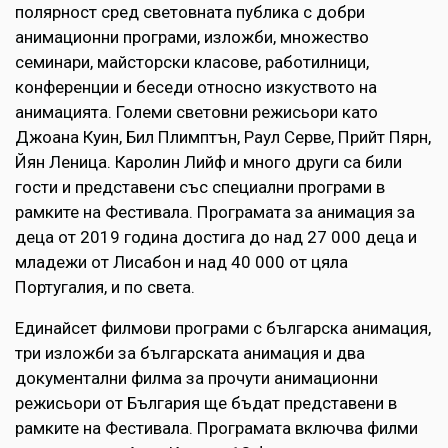
полярност сред световната публика с добри
анимационни програми, изложби, множество
семинари, майсторски класове, работилници,
конференции и беседи относно изкуството на
анимацията. Големи световни режисьори като
Джоана Куин, Бил Плимптън, Раул Серве, Прийт Пярн,
Йян Леница. Каролин Лийф и много други са били
гости и представени със специални програми в
рамките на Фестивала. Програмата за анимация за
деца от 2019 година достига до над 27 000 деца и
младежи от Лисабон и над 40 000 от цяла
Португалия, и по света.
Единайсет филмови програми с българска анимация,
три изложби за българската анимация и два
документални филма за прочути анимационни
режисьори от България ще бъдат представени в
рамките на Фестивала. Програмата включва филми