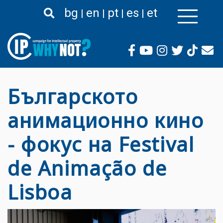
Премини
bg
en
pt
es
et
към
основното
съдържание
Българското
анимационно кино
- фокус на Festival
de Animação de
Lisboa