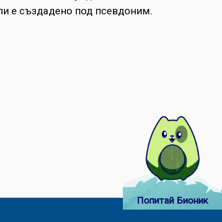
ли е създадено под псевдоним.
Попитай Бионик