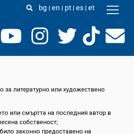
bg
en
pt
es
et
во за литературно или художествено
ето или смъртта на последния автор в
месена собственост;
 било законно предоставено на