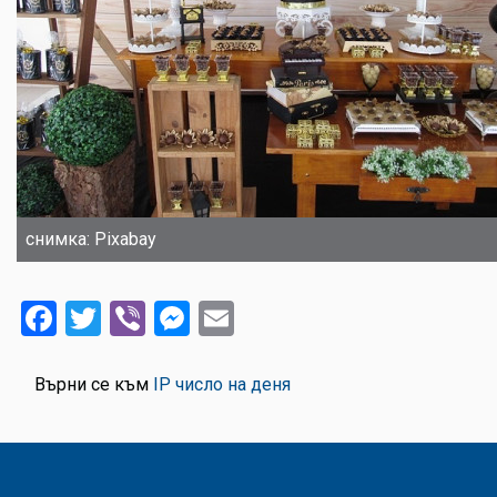
снимка: Pixabay
Facebook
Twitter
Viber
Messenger
Email
Върни се към
IP число на деня