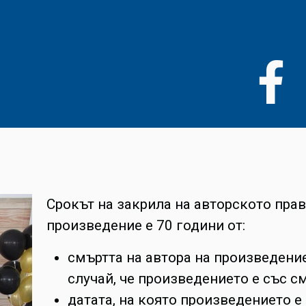
Премини
към
основното
съдържание
Срокът на закрила на авторското пра
произведение е 70 години от:
смъртта на автора на произведени
случай, че произведението е със с
датата, на която произведението е