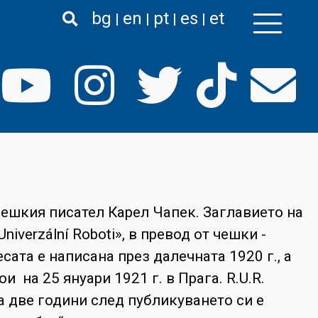
bg
en
pt
es
et
 чешкия писател Карел Чапек. Заглавието на
iverzální Roboti», в превод от чешки -
сата е написана през далечната 1920 г., а
 на 25 януари 1921 г. в Прага. R.U.R.
а две години след публикуването си е