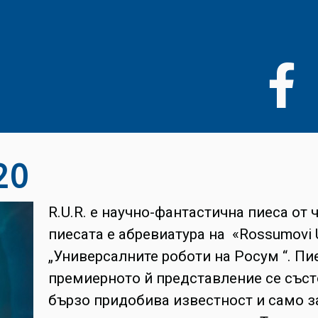
Премини
към
основното
съдържание
20
R.U.R. е научно-фантастична пиеса от
пиесата е абревиатура на «Rossumovi Un
„Универсалните роботи на Росум “. Пие
премиерното й представление се състои
бързо придобива известност и само з