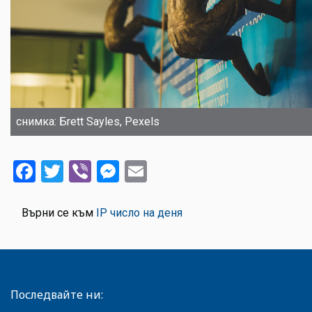
снимка: Бrett Sayles, Pexels
Facebook
Twitter
Viber
Messenger
Email
Върни се към
IP число на деня
Последвайте ни: