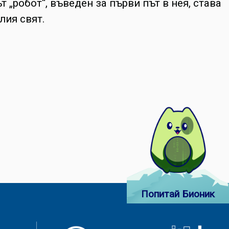
 „робот“, въведен за първи път в нея, става
лия свят.
Попитай Бионик