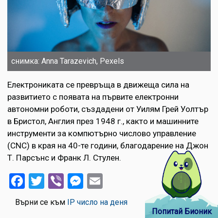
снимка: Anna Tarazevich, Pexels
Електрониката се превръща в движеща сила на
развитието с появата на първите електронни
автономни роботи, създадени от Уилям Грей Уолтър
в Бристол, Англия през 1948 г., както и машинните
инструменти за компютърно числово управление
(CNC) в края на 40-те години, благодарение на Джон
Т. Парсънс и Франк Л. Стулен.
Facebook
Twitter
Viber
Messenger
Email
Върни се към
IP число на деня
Попитай Бионик