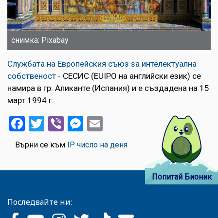
снимка: Pixabay
Службата на Европейския съюз за интелектуална
собственост
- СЕСИС (EUIPO на английски език) се
намира в гр. Аликанте (Испания) и е създадена на 15
март 1994 г.
Facebook
Twitter
Viber
Messenger
Email
Върни се към
IP число на деня
Попитай Бионик
Последвайте ни: