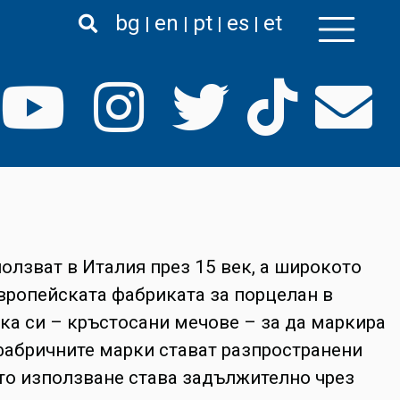
bg
en
pt
es
et
олзват в Италия през 15 век, а широкото
Европейската фабриката за порцелан в
ка си – кръстосани мечове – за да маркира
 фабричните марки стават разпространени
ното използване става задължително чрез