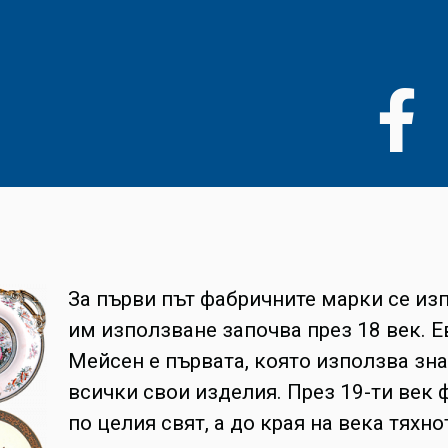
Премини
към
основното
съдържание
За първи път фабричните марки се изп
им използване започва през 18 век. 
Мейсен е първата, която използва зна
всички свои изделия. През 19-ти век
по целия свят, а до края на века тях