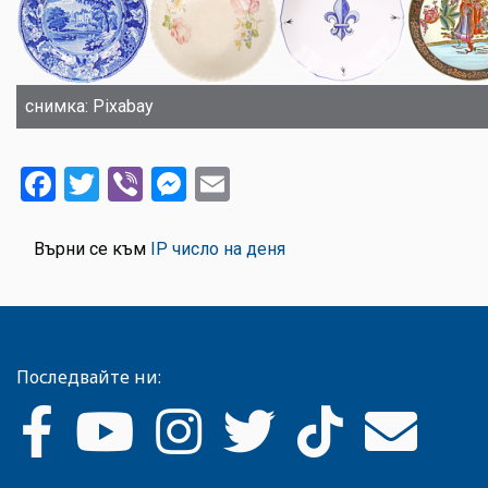
снимка: Pixabay
Facebook
Twitter
Viber
Messenger
Email
Върни се към
IP число на деня
Последвайте ни: