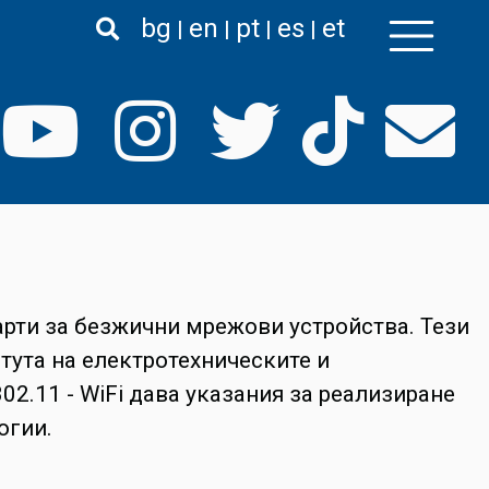
bg
en
pt
es
et
арти за безжични мрежови устройства. Тези
итута на електротехническите и
02.11 - WiFi дава указания за реализиране
огии.