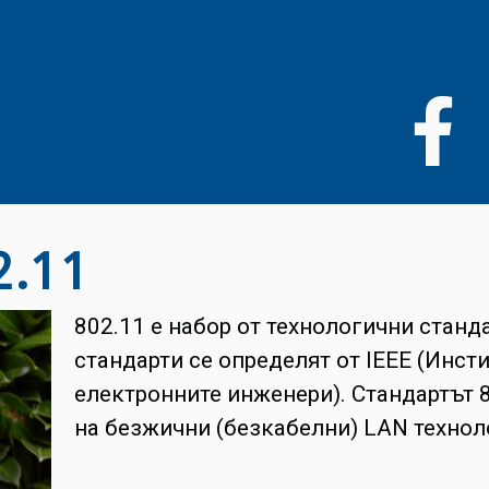
Премини
към
основното
съдържание
2.11
802.11 е набор от технологични станд
стандарти се определят от IEEE (Инст
електронните инженери). Стандартът 8
на безжични (безкабелни) LAN технол