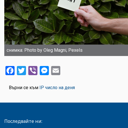
снимка: Photo by Oleg Magni, Pexels
Facebook
Twitter
Viber
Messenger
Email
Върни се към
IP число на деня
Последвайте ни: