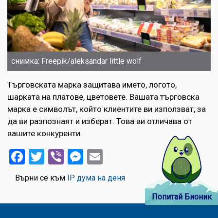
снимка: Freepik/aleksandar little wolf
Търговската марка защитава името, логото,
шарката на платове, цветовете. Вашата търговска
марка е символът, който клиентите ви използват, за
да ви разпознаят и изберат. Това ви отличава от
вашите конкуренти.
Facebook
Twitter
Viber
Messenger
Email
Върни се към
IP дума на деня
Попитай Бионик