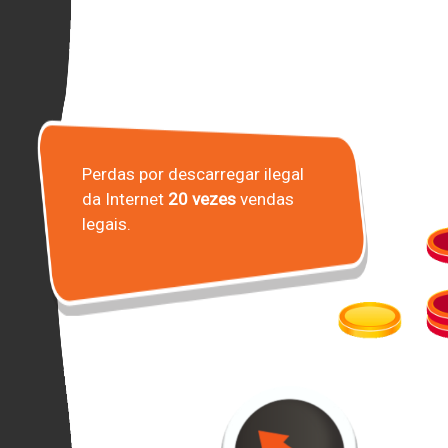
Perdas por descarregar ilegal
da Internet
20 vezes
vendas
legais.