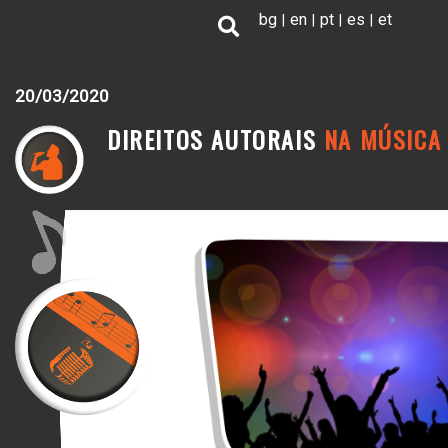
Passar
bg
en
pt
es
et
para
o
conteúdo
20/03/2020
principal
DIREITOS AUTORAIS
NA MÚSICA