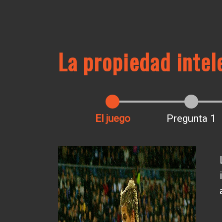
La propiedad intel
Actual
El juego
Pregunta 1